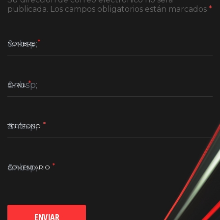
publicada. Los campos obligatorios están marcados
*
*
NOMBRE
*
EMAIL
*
TELÉFONO
*
COMENTARIO
ENVIAR